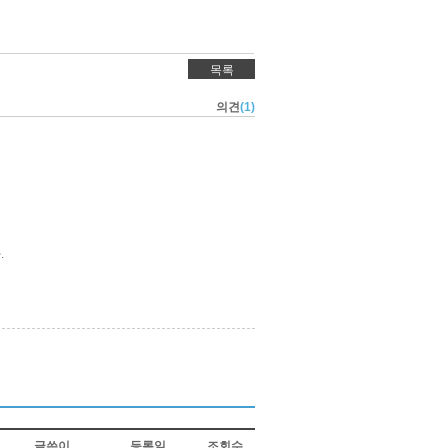
목록
의견
(1)
.
글쓴이
등록일
조회수