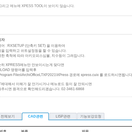
그리고 메뉴에 XPESS TOOL이 보이지 않습니다.
리자
어 : RXSETUP (단축키 SET) 을 이용하여
을 입력하고 쉬트설정등을 할 수 있습니다.
한 축척에 따라 아키오피스심볼, 치수등이 그려집니다.
히 XPRESS메뉴만 안보이시는게 맞다면
ILOAD 명령어를 입력후
Program Files\ArchiOfficeLTXP2021\XPress 경로에 xpress.cuix 를 로드하시면됩니다
T에대해서 이해가 잘 안가시거나 메뉴로드 등이 잘 안되시면
주시면 원격으로 확인해드리겠습니다. 02-3461-6868
전체보기
CAD관련
LISP관련
기능보강요청
번호
분류
제목