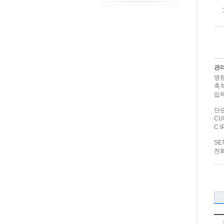
관
명령
축척
입력
단순
CU
C:\
SE
전화