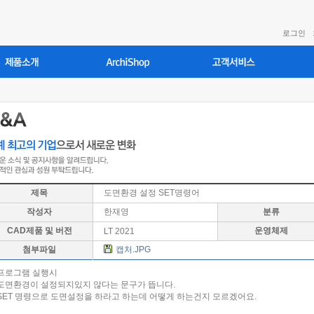
로그인
제목
도면환경 설정 SET명령어
작성자
한재영
분류
CAD제품 및 버전
운영체제
LT 2021
첨부파일
캡처.JPG
프로그램 실행시
도면환경이 설정되지있지 않다는 문구가 뜹니다.
SET 명령으로 도면설정을 하라고 하는데 어떻게 하는건지 모르겠어요.