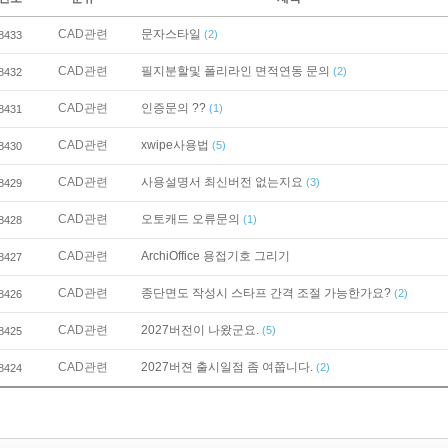
CAD관련
문자스타일
(2)
8433
CAD관련
필지분할및 폴리라인 면적연동 문의
(2)
8432
CAD관련
인증문의 ??
(1)
8431
CAD관련
xwipe사용법
(5)
8430
CAD관련
사용설명서 최신버전 없는지요
(3)
8429
CAD관련
오토캐드 오류문의
(1)
8428
CAD관련
ArchiOffice 용접기호 그리기
8427
CAD관련
종단면도 작성시 스타프 간격 조절 가능한가요?
(2)
8426
CAD관련
2027버전이 나왔군요.
(5)
8425
CAD관련
2027버젼 출시일점 좀 여쭙니다.
(2)
8424