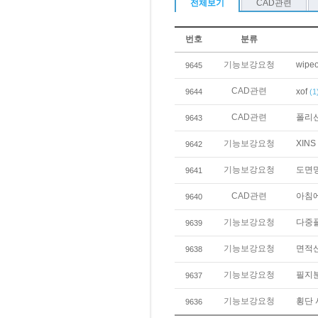
전체보기
CAD관련
번호
분류
기능보강요청
wipe
9645
CAD관련
xof
9644
(1
CAD관련
폴리선
9643
기능보강요청
XIN
9642
기능보강요청
도면명
9641
CAD관련
아침에
9640
기능보강요청
다중플
9639
기능보강요청
면적
9638
기능보강요청
필지분
9637
기능보강요청
횡단 
9636