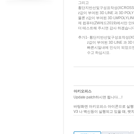
그리고
횡단지반선및구성표작성(XCROSS
z값이 부여된 3D LINE 과 3D PO
물론 z값이 부여된 3D LWPOLYL
제 컴퓨터(ZW캐드2019)에서만
더 테스트해 주시면 감사 하겠습니다
추가1- 횡단지반선및구성표작성(XC
z값이 부여된 3D LINE 과 3D 
빠른시일내에 인식이 되었으면
수고 하십시요.
아키오피스
Update patch하시면 됩니다....!
바탕화면 아키오피스 아이콘으로 실행
V3 나 백신등이 실행되고 있을 때, 팻