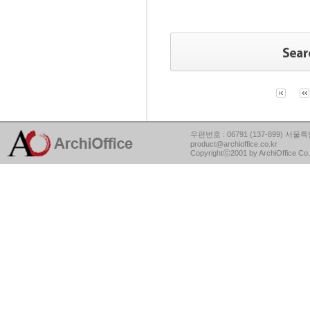
우편번호 : 06791 (137-899) 서울특별
product@archioffice.co.kr
Copyrightⓒ2001 by ArchiOffice Co.,