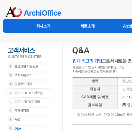
제목
종단면
작성자
신덕
CAD제품 및 버전
지스
첨부파일
종
종단스타프 높이 간격이 10m로 되