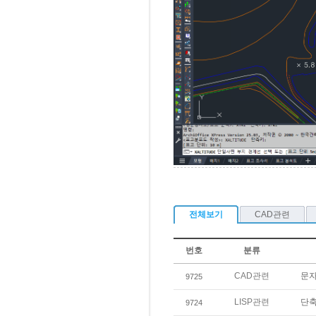
전체보기
CAD관련
번호
분류
CAD관련
문
9725
LISP관련
단축
9724