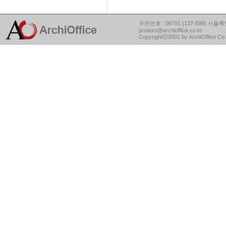
우편번호 : 06791 (137-899) 서울특별
product@archioffice.co.kr
Copyrightⓒ2001 by ArchiOffice Co.,