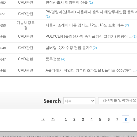
CAD관련
면적산출시 제외면적 산출
(1)
9652
PW명령어(선두께) 사용해서 출력시 해당두께만큼 출력이 .
CAD관련
9651
(1)
기능보강요
서울시 조례에 따른 경사도 12도, 18도 표현 여부
(2)
9650
청
CAD관련
POLYCEN (폴리선사이 중간폴리선 그리기) 명령어 ...
(1)
9649
CAD관련
넘버링 숫자 수정 편집 불가?
(2)
9648
CAD관련
등록정보
(4)
9647
CAD관련
A폴더에서 작업한 외부참조파일을 B폴더로 copy하여 ...
9646
1
2
3
4
5
6
7
8
9
우편번호 : 06791 (137-899) 서울특별시 서초구 동산로 16길 55 (양재동) 유성빌딩 5층 l TEL : 02-3