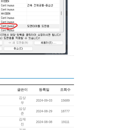
글쓴이
등록일
조회수
김상
2024-09-03
15689
우
심상
2024-08-29
18777
준
김재
2024-08-08
19111
진
김재