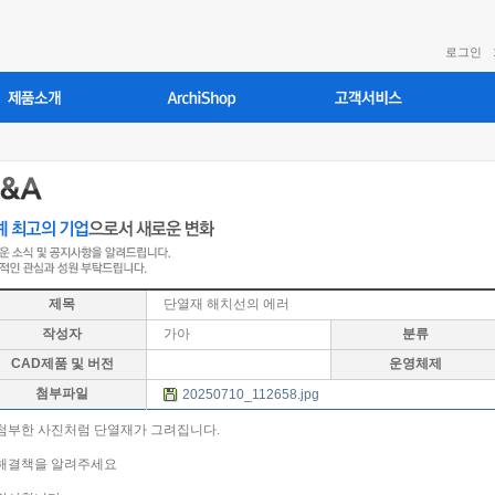
로그인
제목
단열재 해치선의 에러
작성자
가아
분류
CAD제품 및 버전
운영체제
첨부파일
20250710_112658.jpg
첨부한 사진처럼 단열재가 그려집니다.
해결책을 알려주세요