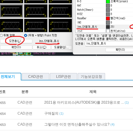
전체보기
CAD관련
LISP관련
기능보강요청
번호
분류
제목
CAD관련
2021용 아키오피스(AUTODESK)를 2023용으로 ...
(1)
9655
CAD관련
구매질의
(1)
9654
CAD관련
그렇다면 이것 면적산출해주실수 있나요?
(4)
9653