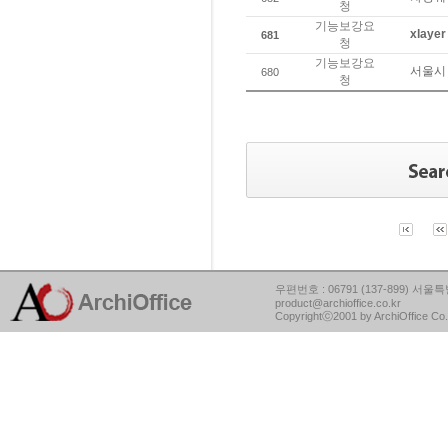
청
기능보강요
xlay
681
청
기능보강요
서울시 
680
청
우편번호 : 06791 (137-899) 서울특별
product@archioffice.co.kr
Copyrightⓒ2001 by ArchiOffice Co.,