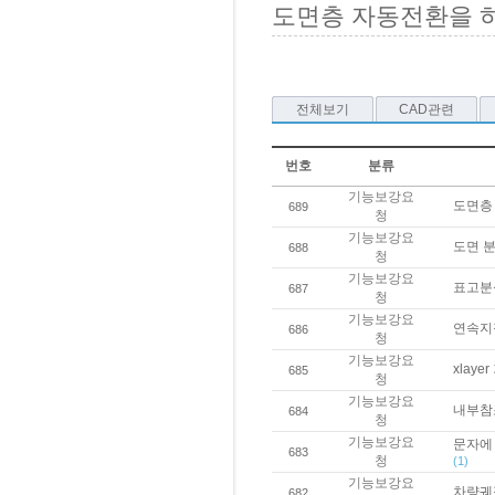
도면층 자동전환을 하
전체보기
CAD관련
번호
분류
기능보강요
도면층
689
청
기능보강요
도면 
688
청
기능보강요
표고분
687
청
기능보강요
연속지
686
청
기능보강요
xlay
685
청
기능보강요
내부참
684
청
기능보강요
문자에 
683
청
(1)
기능보강요
차량궤
682