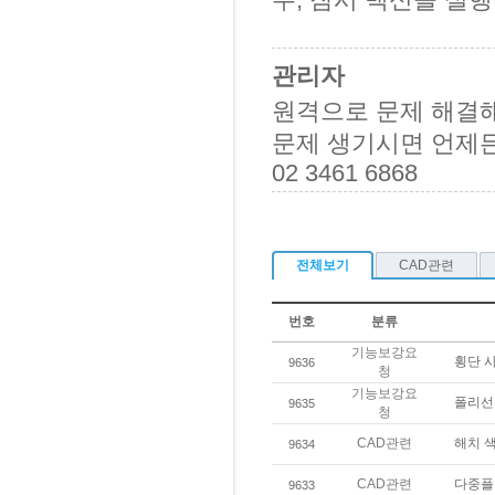
관리자
원격으로 문제 해결
문제 생기시면 언제
02 3461 6868
전체보기
CAD관련
번호
분류
기능보강요
횡단 사
9636
청
기능보강요
폴리선
9635
청
CAD관련
해치 
9634
CAD관련
다중플
9633