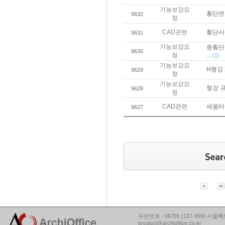
기능보강요
횡단면도
9632
청
CAD관련
횡단사
9631
기능보강요
종횡단
9630
청
...
(1)
기능보강요
H형강 
9629
청
기능보강요
형강 
9628
청
CAD관련
세움터
9627
우편번호 : 06791 (137-899) 서울특별
product@archioffice.co.kr