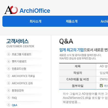
제목
AD 
작성자
임삼
CAD제품 및 버전
ZW캐
첨부파일
캐드
치수 그릴려고 AD명령어를 치면 
AoxZWServer21.dll을 로드할 수
해결방법좀....