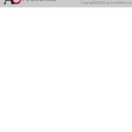
Copyrightⓒ2001 by ArchiOffice Co.,