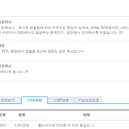
키오피스
트해보니....텍스트 정렬점에 따라 치우치는 현상이 있네여,,,Gstar 2020에서만 나타나
 버전이나 CAD에서도 발생하는 문제인지...검토해서 조저하도록 하겠습니다...!!1
재진
.. TXTL 명령에서 정렬을 중간에 맞춰도 같은 현상입니다.
키오피스
하시면 됩니다...!!!
전체보기
CAD관련
LISP관련
기능보강요청
번호
분류
제목
CAD관련
폴리선으로 작성된 두 선의 중심선
(1)
8373