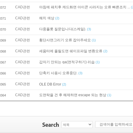
CAD관련
아침에 패치후 캐드화면 아이콘 사라지는 오류 빠른조치 ...
(
8372
CAD관련
해치 색상
(2)
8371
CAD관련
다중플롯 질문입니다(스케일).
(3)
8370
CAD관련
횡단사면그리기 오류 잡아주세요
(1)
8369
CAD관련
세움터에 올릴도면 쉐이프파일 변환오류
(2)
8368
CAD관련
갑자기 안되는 qa(면적구하기) 리습
(1)
8367
CAD관련
단축키 사용시 오류중단.
(3)
8366
CAD관련
OLE DB Error
8365
(2)
CAD관련
도면락을 건 후 해제하면 escape 되는 현상
(1)
8364