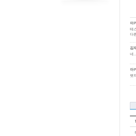
아
테스
다른
김
네.
아
팻치