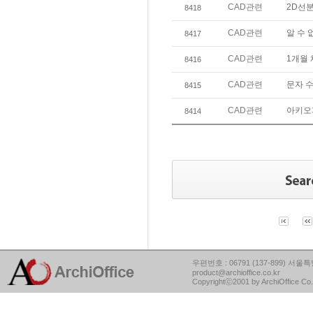
CAD관련
2D선
8418
CAD관련
알 수 
8417
CAD관련
1개월
8416
CAD관련
문자 
8415
CAD관련
아키오
8414
우편번호 : 06791 (137-899) 서울특별
product@archioffice.co.kr
Copyrightⓒ2001 by ArchiOffice Co.,