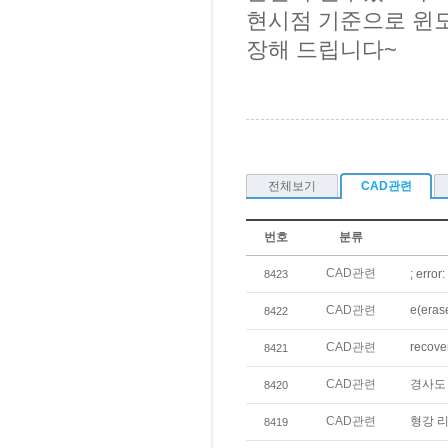
현시점 기준으로 윈도우
장해 드립니다~
전체보기
CAD관련
번호
분류
CAD관련
; error:
8423
CAD관련
e(era
8422
CAD관련
reco
8421
CAD관련
경사도
8420
CAD관련
형강 
8419