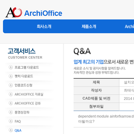
제목
설치
작성자
최태
CAD제품 및 버전
2014 l
첨부파일
dependent module ainforf
야될까요?