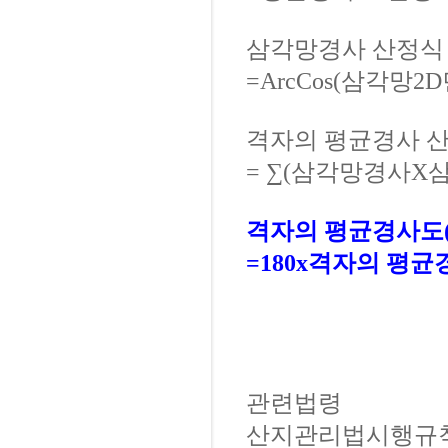
삼각망
경사
산정식
=
ArcCos
(
삼각망
2D
격자의 평균경사
=
∑(
삼각망경사
X
격자의 평균경사도
=180x
격자의 평균
관련법령
산지관리법시행규칙 