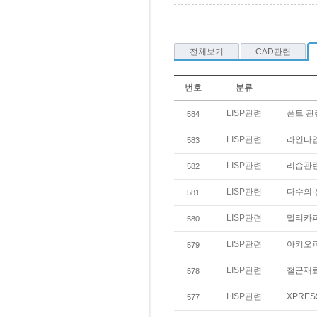
전체보기
CAD관련
번호
분류
LISP관련
폰트 관
584
LISP관련
라인타입
583
LISP관련
리습관
582
LISP관련
다수의 
581
LISP관련
멀티카
580
LISP관련
아키오피
579
LISP관련
철근재
578
LISP관련
XPRE
577