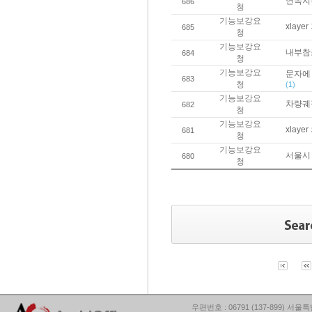
연속지
686
청
기능보강요
xlay
685
청
기능보강요
내부참
684
청
기능보강요
문자에 
683
청
(1)
기능보강요
차량궤
682
청
기능보강요
xlay
681
청
기능보강요
서울시 
680
청
우편번호 : 06791 (137-899) 서울특별