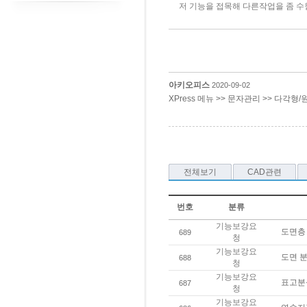
저 기능을 접목해 다른작업을 좀 수
아키오피스
2020-09-02
XPress 메뉴 >> 문자관리 >> 다각형
전체보기
CAD관련
번호
분류
기능보강요
도면층
689
청
기능보강요
도면 
688
청
기능보강요
표고분
687
청
기능보강요