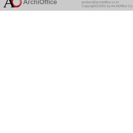
product@archioffice.co.kr
Copyrightⓒ2001 by ArchiOffice Co.,