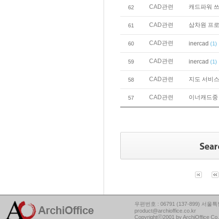
CAD관련
캐드파워 
62
CAD관련
삼차원 프로
61
CAD관련
inercad
60
(1)
CAD관련
inercad
59
(1)
CAD관련
지도 서비스
58
CAD관련
이너캐드중
57
우편번호 : 06791 (137-899) 서울특별
product@archioffice.co.kr
Copyrightⓒ2001 by ArchiOffice Co.,