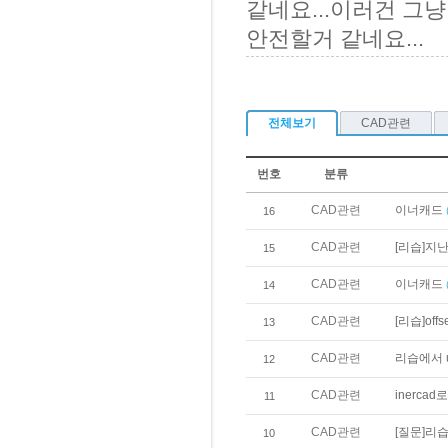
같네요...이러건 그
안전할거 같네요...
전체보기
CAD관련
번호
분류
CAD관련
이너캐드
16
CAD관련
[리습]지난번
15
CAD관련
이너캐드
14
CAD관련
[리습]offs
13
CAD관련
리습에서 
12
CAD관련
inerca
11
CAD관련
[질문]리습
10