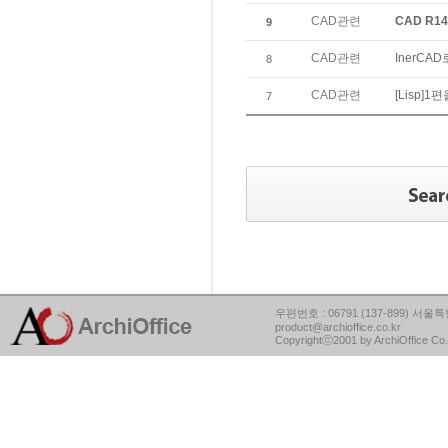
CAD관련
CAD R1
9
CAD관련
InerCA
8
CAD관련
[Lisp]1편
7
우편번호 : 06791 (137-899) 서울특별
product@archioffice.co.kr
Copyrightⓒ2001 by ArchiOffice Co.,