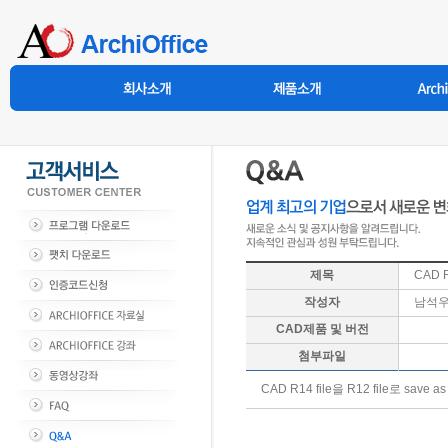
제목
CAD 
작성자
남석
CAD제품 및 버전
첨부파일
CAD R14 file을 R12 file로 s